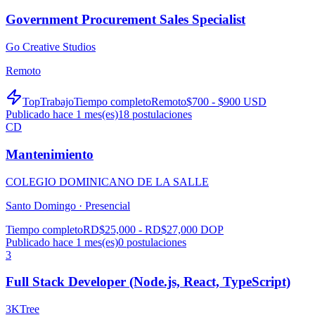
Government Procurement Sales Specialist
Go Creative Studios
Remoto
TopTrabajo
Tiempo completo
Remoto
$700 - $900 USD
Publicado hace 1 mes(es)
18
postulaciones
CD
Mantenimiento
COLEGIO DOMINICANO DE LA SALLE
Santo Domingo ·
Presencial
Tiempo completo
RD$25,000 - RD$27,000 DOP
Publicado hace 1 mes(es)
0
postulaciones
3
Full Stack Developer (Node.js, React, TypeScript)
3KTree