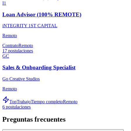
I1
Loan Advisor (100% REMOTE)
iNTEGRITY 1ST CAPITAL
Remoto
Contrato
Remoto
17
postulaciones
GC
Sales & Onboarding Specialist
Go Creative Studios
Remoto
TopTrabajo
Tiempo completo
Remoto
6
postulaciones
Preguntas frecuentes