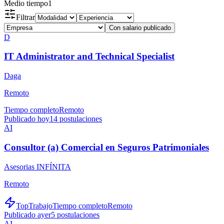
Medio tiempo
1
Filtrar
Con salario publicado
D
IT Administrator and Technical Specialist
Daga
Remoto
Tiempo completo
Remoto
Publicado hoy
14
postulaciones
AI
Consultor (a) Comercial en Seguros Patrimoniales
Asesorias INFÍNITA
Remoto
TopTrabajo
Tiempo completo
Remoto
Publicado ayer
5
postulaciones
AI