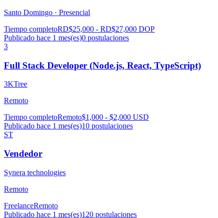
Santo Domingo ·
Presencial
Tiempo completo
RD$25,000 - RD$27,000 DOP
Publicado hace 1 mes(es)
0
postulaciones
3
Full Stack Developer (Node.js, React, TypeScript)
3KTree
Remoto
Tiempo completo
Remoto
$1,000 - $2,000 USD
Publicado hace 1 mes(es)
10
postulaciones
ST
Vendedor
Synera technologies
Remoto
Freelance
Remoto
Publicado hace 1 mes(es)
120
postulaciones