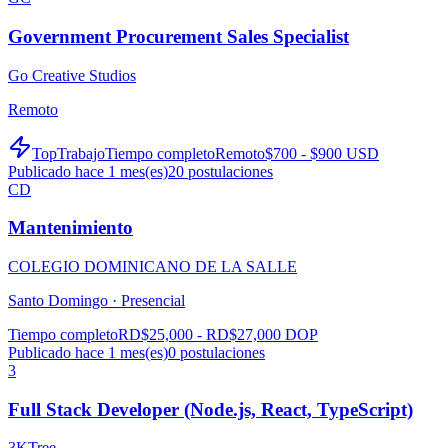
Government Procurement Sales Specialist
Go Creative Studios
Remoto
TopTrabajo
Tiempo completo
Remoto
$700 - $900 USD
Publicado hace 1 mes(es)
20
postulaciones
CD
Mantenimiento
COLEGIO DOMINICANO DE LA SALLE
Santo Domingo ·
Presencial
Tiempo completo
RD$25,000 - RD$27,000 DOP
Publicado hace 1 mes(es)
0
postulaciones
3
Full Stack Developer (Node.js, React, TypeScript)
3KTree