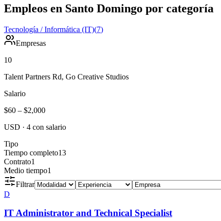
Empleos en Santo Domingo por categoría
Tecnología / Informática (IT)
(
7
)
Empresas
10
Talent Partners Rd, Go Creative Studios
Salario
$60
–
$2,000
USD
·
4
con salario
Tipo
Tiempo completo
13
Contrato
1
Medio tiempo
1
Filtrar
D
IT Administrator and Technical Specialist