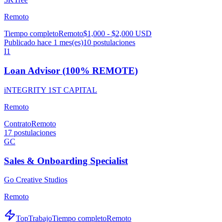
Remoto
Tiempo completo
Remoto
$1,000 - $2,000 USD
Publicado hace 1 mes(es)
10
postulaciones
I1
Loan Advisor (100% REMOTE)
iNTEGRITY 1ST CAPITAL
Remoto
Contrato
Remoto
17
postulaciones
GC
Sales & Onboarding Specialist
Go Creative Studios
Remoto
TopTrabajo
Tiempo completo
Remoto