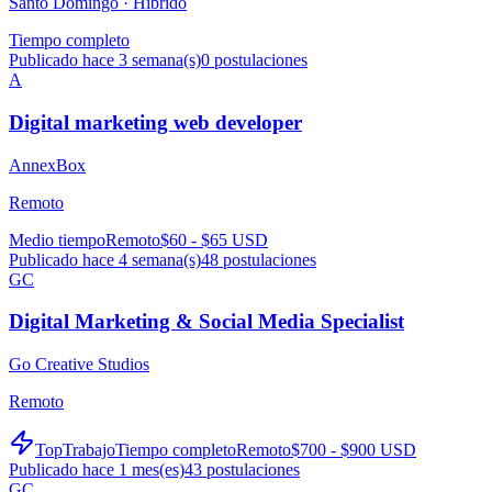
Santo Domingo ·
Híbrido
Tiempo completo
Publicado hace 3 semana(s)
0
postulaciones
A
Digital marketing web developer
AnnexBox
Remoto
Medio tiempo
Remoto
$60 - $65 USD
Publicado hace 4 semana(s)
48
postulaciones
GC
Digital Marketing & Social Media Specialist
Go Creative Studios
Remoto
TopTrabajo
Tiempo completo
Remoto
$700 - $900 USD
Publicado hace 1 mes(es)
43
postulaciones
GC