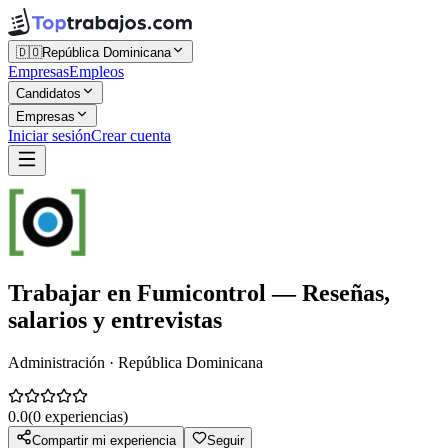
🇩🇴
República Dominicana
Empresas
Empleos
Candidatos
Empresas
Iniciar sesión
Crear cuenta
Trabajar en
Fumicontrol
— Reseñas,
salarios y entrevistas
Administración · República Dominicana
0.0
(
0
experiencias)
Compartir mi experiencia
Seguir