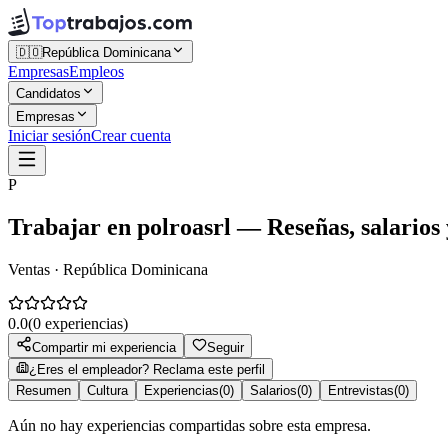
🇩🇴
República Dominicana
Empresas
Empleos
Candidatos
Empresas
Iniciar sesión
Crear cuenta
P
Trabajar en
polroasrl
— Reseñas, salarios 
Ventas · República Dominicana
0.0
(
0
experiencias)
Compartir mi experiencia
Seguir
¿Eres el empleador? Reclama este perfil
Resumen
Cultura
Experiencias
(
0
)
Salarios
(
0
)
Entrevistas
(
0
)
Aún no hay experiencias compartidas sobre esta empresa.