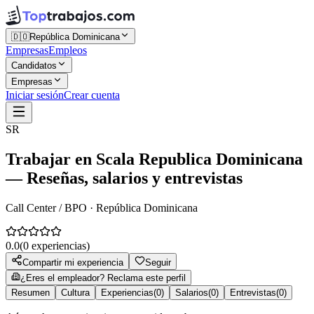
🇩🇴
República Dominicana
Empresas
Empleos
Candidatos
Empresas
Iniciar sesión
Crear cuenta
SR
Trabajar en
Scala Republica Dominicana
— Reseñas, salarios y entrevistas
Call Center / BPO · República Dominicana
0.0
(
0
experiencias)
Compartir mi experiencia
Seguir
¿Eres el empleador? Reclama este perfil
Resumen
Cultura
Experiencias
(
0
)
Salarios
(
0
)
Entrevistas
(
0
)