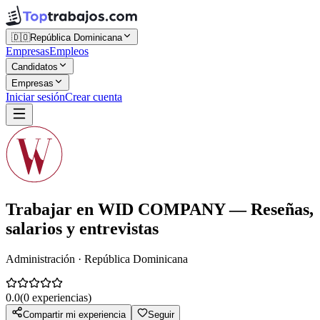
🇩🇴
República Dominicana
Empresas
Empleos
Candidatos
Empresas
Iniciar sesión
Crear cuenta
Trabajar en
WID COMPANY
— Reseñas,
salarios y entrevistas
Administración · República Dominicana
0.0
(
0
experiencias)
Compartir mi experiencia
Seguir