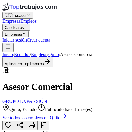
🇪🇨
Ecuador
Empresas
Empleos
Candidatos
Empresas
Iniciar sesión
Crear cuenta
Inicio
/
Ecuador
/
Empleos
/
Quito
/
Asesor Comercial
Aplicar en TopTrabajos
Asesor Comercial
GRUPO EXPANSIÓN
Quito, Ecuador
Publicado hace 1 mes(es)
Ver todos los empleos en
Quito