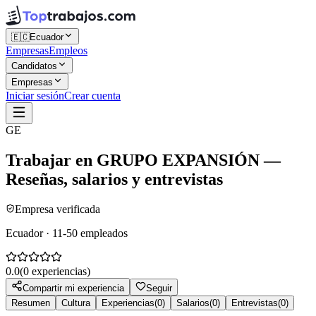
🇪🇨
Ecuador
Empresas
Empleos
Candidatos
Empresas
Iniciar sesión
Crear cuenta
GE
Trabajar en
GRUPO EXPANSIÓN
—
Reseñas, salarios y entrevistas
Empresa verificada
Ecuador · 11-50 empleados
0.0
(
0
experiencias)
Compartir mi experiencia
Seguir
Resumen
Cultura
Experiencias
(
0
)
Salarios
(
0
)
Entrevistas
(
0
)