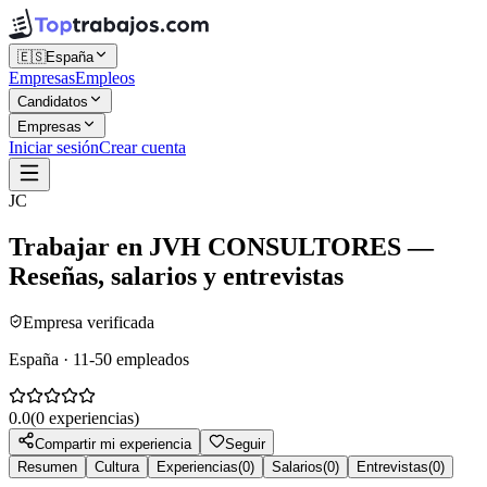
🇪🇸
España
Empresas
Empleos
Candidatos
Empresas
Iniciar sesión
Crear cuenta
JC
Trabajar en
JVH CONSULTORES
—
Reseñas, salarios y entrevistas
Empresa verificada
España · 11-50 empleados
0.0
(
0
experiencias)
Compartir mi experiencia
Seguir
Resumen
Cultura
Experiencias
(
0
)
Salarios
(
0
)
Entrevistas
(
0
)