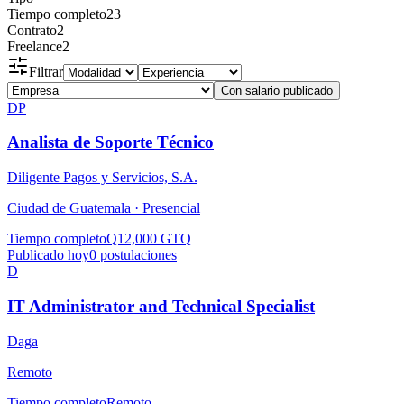
Tiempo completo
23
Contrato
2
Freelance
2
Filtrar
Con salario publicado
DP
Analista de Soporte Técnico
Diligente Pagos y Servicios, S.A.
Ciudad de Guatemala ·
Presencial
Tiempo completo
Q12,000 GTQ
Publicado hoy
0
postulaciones
D
IT Administrator and Technical Specialist
Daga
Remoto
Tiempo completo
Remoto