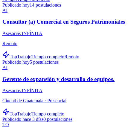
Publicado hoy
14
postulaciones
AI
Consultor (a) Comercial en Seguros Patrimoniales
Asesorias INFÍNITA
Remoto
TopTrabajo
Tiempo completo
Remoto
Publicado hoy
5
postulaciones
AI
Gerente de expansión y desarrollo de equipos.
Asesorias INFÍNITA
Ciudad de Guatemala ·
Presencial
TopTrabajo
Tiempo completo
Publicado hace 3 días
0
postulaciones
TO