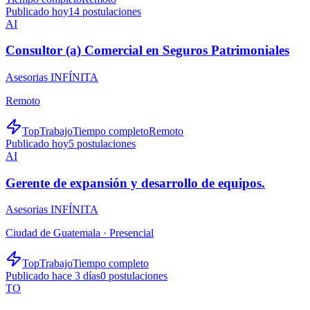
Publicado hoy
14
postulaciones
AI
Consultor (a) Comercial en Seguros Patrimoniales
Asesorias INFÍNITA
Remoto
TopTrabajo
Tiempo completo
Remoto
Publicado hoy
5
postulaciones
AI
Gerente de expansión y desarrollo de equipos.
Asesorias INFÍNITA
Ciudad de Guatemala ·
Presencial
TopTrabajo
Tiempo completo
Publicado hace 3 días
0
postulaciones
TO