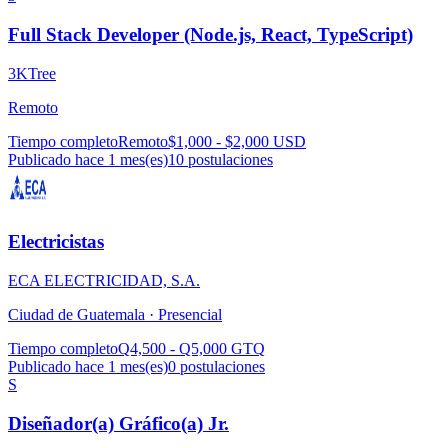
Full Stack Developer (Node.js, React, TypeScript)
3KTree
Remoto
Tiempo completo
Remoto
$1,000 - $2,000 USD
Publicado hace 1 mes(es)
10
postulaciones
Electricistas
ECA ELECTRICIDAD, S.A.
Ciudad de Guatemala ·
Presencial
Tiempo completo
Q4,500 - Q5,000 GTQ
Publicado hace 1 mes(es)
0
postulaciones
S
Diseñador(a) Gráfico(a) Jr.