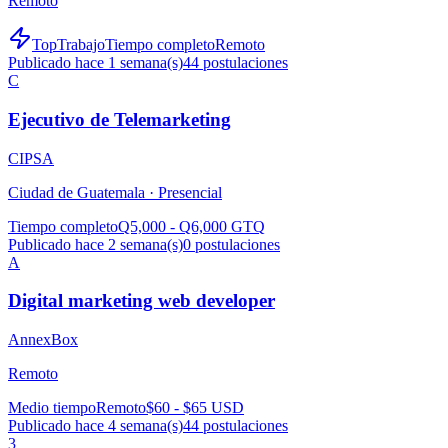
Remoto
TopTrabajo
Tiempo completo
Remoto
Publicado hace 1 semana(s)
44
postulaciones
C
Ejecutivo de Telemarketing
CIPSA
Ciudad de Guatemala ·
Presencial
Tiempo completo
Q5,000 - Q6,000 GTQ
Publicado hace 2 semana(s)
0
postulaciones
A
Digital marketing web developer
AnnexBox
Remoto
Medio tiempo
Remoto
$60 - $65 USD
Publicado hace 4 semana(s)
44
postulaciones
3