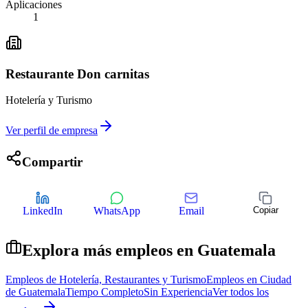
Aplicaciones
1
Restaurante Don carnitas
Hotelería y Turismo
Ver perfil de empresa
Compartir
LinkedIn
WhatsApp
Email
Copiar
Explora más empleos en
Guatemala
Empleos de
Hotelería, Restaurantes y Turismo
Empleos en
Ciudad
de Guatemala
Tiempo Completo
Sin Experiencia
Ver todos los