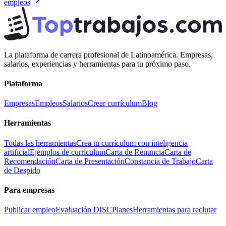
empleos
La plataforma de carrera profesional de Latinoamérica. Empresas,
salarios, experiencias y herramientas para tu próximo paso.
Plataforma
Empresas
Empleos
Salarios
Crear currículum
Blog
Herramientas
Todas las herramientas
Crea tu currículum con inteligencia
artificial
Ejemplos de currículum
Carta de Renuncia
Carta de
Recomendación
Carta de Presentación
Constancia de Trabajo
Carta
de Despido
Para empresas
Publicar empleo
Evaluación DISC
Planes
Herramientas para reclutar