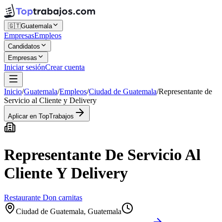
🇬🇹
Guatemala
Empresas
Empleos
Candidatos
Empresas
Iniciar sesión
Crear cuenta
Inicio
/
Guatemala
/
Empleos
/
Ciudad de Guatemala
/
Representante de
Servicio al Cliente y Delivery
Aplicar en TopTrabajos
Representante De Servicio Al
Cliente Y Delivery
Restaurante Don carnitas
Ciudad de Guatemala, Guatemala