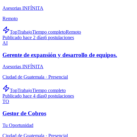
Asesorias INFÍNITA
Remoto
TopTrabajo
Tiempo completo
Remoto
Publicado hace 2 días
6
postulaciones
AI
Gerente de expansión y desarrollo de equipos.
Asesorias INFÍNITA
Ciudad de Guatemala ·
Presencial
TopTrabajo
Tiempo completo
Publicado hace 4 días
0
postulaciones
TO
Gestor de Cobros
Tu Oportunidad
Ciudad de Guatemala ·
Presencial