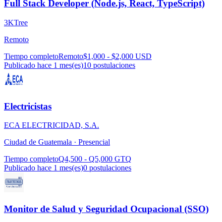
Full Stack Developer (Node.js, React, TypeScript)
3KTree
Remoto
Tiempo completo
Remoto
$1,000 - $2,000 USD
Publicado hace 1 mes(es)
10
postulaciones
Electricistas
ECA ELECTRICIDAD, S.A.
Ciudad de Guatemala ·
Presencial
Tiempo completo
Q4,500 - Q5,000 GTQ
Publicado hace 1 mes(es)
0
postulaciones
Monitor de Salud y Seguridad Ocupacional (SSO)