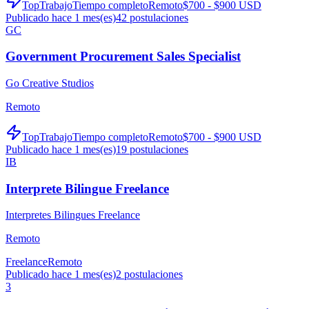
TopTrabajo
Tiempo completo
Remoto
$700 - $900 USD
Publicado hace 1 mes(es)
42
postulaciones
GC
Government Procurement Sales Specialist
Go Creative Studios
Remoto
TopTrabajo
Tiempo completo
Remoto
$700 - $900 USD
Publicado hace 1 mes(es)
19
postulaciones
IB
Interprete Bilingue Freelance
Interpretes Bilingues Freelance
Remoto
Freelance
Remoto
Publicado hace 1 mes(es)
2
postulaciones
3