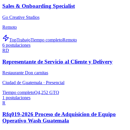
Sales & Onboarding Specialist
Go Creative Studios
Remoto
TopTrabajo
Tiempo completo
Remoto
6
postulaciones
RD
Representante de Servicio al Cliente y Delivery
Restaurante Don carnitas
Ciudad de Guatemala ·
Presencial
Tiempo completo
Q4,252 GTQ
1
postulaciones
R
Rfq019-2026 Proceso de Adquisicion de Equipo
Operativo Wash Guatemala