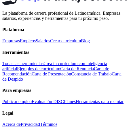
La plataforma de carrera profesional de Latinoamérica. Empresas,
salarios, experiencias y herramientas para tu próximo paso.
Plataforma
Empresas
Empleos
Salarios
Crear currículum
Blog
Herramientas
Todas las herramientas
Crea tu currículum con inteligencia
artificial
Ejemplos de currículum
Carta de Renuncia
Carta de
Recomendación
Carta de Presentación
Constancia de Trabajo
Carta
de Despido
Para empresas
Publicar empleo
Evaluación DISC
Planes
Herramientas para reclutar
Legal
Acerca de
Privacidad
Términos