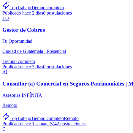
TopTrabajo
Tiempo completo
Publicado hace 2 días
0
postulaciones
TO
Gestor de Cobros
Tu Oportunidad
Ciudad de Guatemala ·
Presencial
Tiempo completo
Publicado hace 3 días
0
postulaciones
AI
Consultor (a) Comercial en Seguros Patrimoniales |
Asesorias INFÍNITA
Remoto
TopTrabajo
Tiempo completo
Remoto
Publicado hace 1 semana(s)
42
postulaciones
C