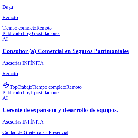
Daga
Remoto
Tiempo completo
Remoto
Publicado hoy
0
postulaciones
AI
Consultor (a) Comercial en Seguros Patrimoniales
Asesorias INFÍNITA
Remoto
TopTrabajo
Tiempo completo
Remoto
Publicado hoy
1
postulaciones
AI
Gerente de expansión y desarrollo de equipos.
Asesorias INFÍNITA
Ciudad de Guatemala ·
Presencial