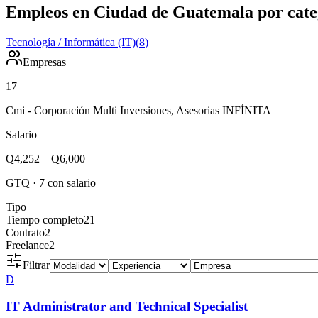
Empleos en Ciudad de Guatemala por cate
Tecnología / Informática (IT)
(
8
)
Empresas
17
Cmi - Corporación Multi Inversiones, Asesorias INFÍNITA
Salario
Q4,252
–
Q6,000
GTQ
·
7
con salario
Tipo
Tiempo completo
21
Contrato
2
Freelance
2
Filtrar
D
IT Administrator and Technical Specialist