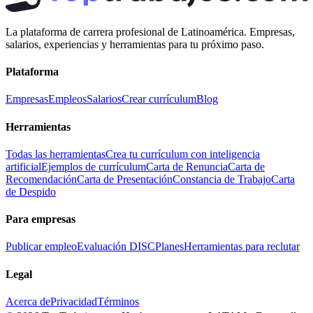
La plataforma de carrera profesional de Latinoamérica. Empresas,
salarios, experiencias y herramientas para tu próximo paso.
Plataforma
Empresas
Empleos
Salarios
Crear currículum
Blog
Herramientas
Todas las herramientas
Crea tu currículum con inteligencia
artificial
Ejemplos de currículum
Carta de Renuncia
Carta de
Recomendación
Carta de Presentación
Constancia de Trabajo
Carta
de Despido
Para empresas
Publicar empleo
Evaluación DISC
Planes
Herramientas para reclutar
Legal
Acerca de
Privacidad
Términos