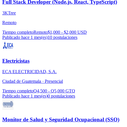
Full Stack Developer (Node.js, React, TypeScript)
3KTree
Remoto
Tiempo completo
Remoto
$1,000 - $2,000 USD
Publicado hace 1 mes(es)
10
postulaciones
Electricistas
ECA ELECTRICIDAD, S.A.
Ciudad de Guatemala ·
Presencial
Tiempo completo
Q4,500 - Q5,000 GTQ
Publicado hace 1 mes(es)
0
postulaciones
Monitor de Salud y Seguridad Ocupacional (SSO)