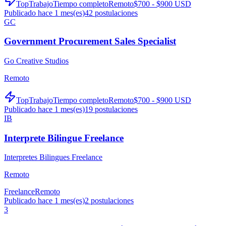
TopTrabajo
Tiempo completo
Remoto
$700 - $900 USD
Publicado hace 1 mes(es)
42
postulaciones
GC
Government Procurement Sales Specialist
Go Creative Studios
Remoto
TopTrabajo
Tiempo completo
Remoto
$700 - $900 USD
Publicado hace 1 mes(es)
19
postulaciones
IB
Interprete Bilingue Freelance
Interpretes Bilingues Freelance
Remoto
Freelance
Remoto
Publicado hace 1 mes(es)
2
postulaciones
3