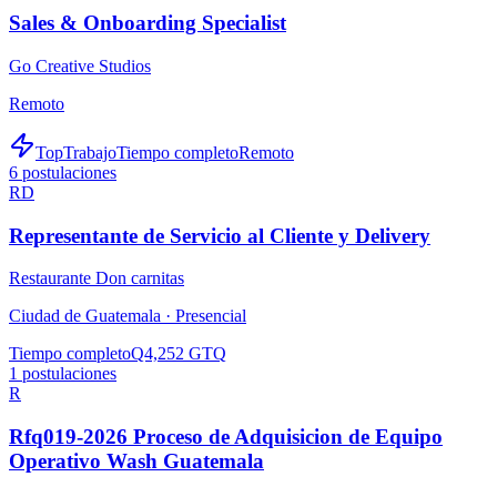
Sales & Onboarding Specialist
Go Creative Studios
Remoto
TopTrabajo
Tiempo completo
Remoto
6
postulaciones
RD
Representante de Servicio al Cliente y Delivery
Restaurante Don carnitas
Ciudad de Guatemala ·
Presencial
Tiempo completo
Q4,252 GTQ
1
postulaciones
R
Rfq019-2026 Proceso de Adquisicion de Equipo
Operativo Wash Guatemala