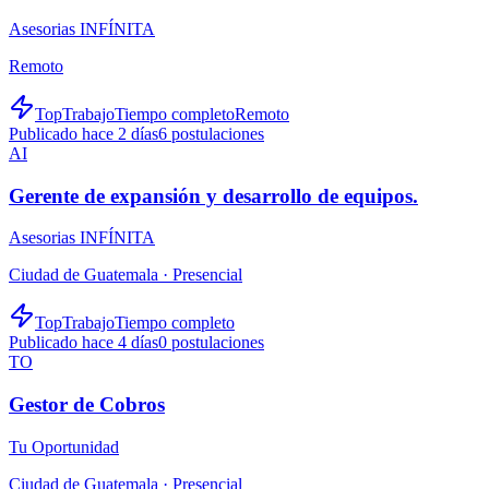
Asesorias INFÍNITA
Remoto
TopTrabajo
Tiempo completo
Remoto
Publicado hace 2 días
6
postulaciones
AI
Gerente de expansión y desarrollo de equipos.
Asesorias INFÍNITA
Ciudad de Guatemala ·
Presencial
TopTrabajo
Tiempo completo
Publicado hace 4 días
0
postulaciones
TO
Gestor de Cobros
Tu Oportunidad
Ciudad de Guatemala ·
Presencial