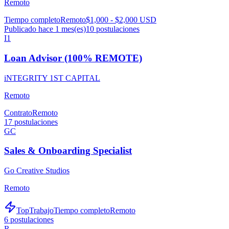
Remoto
Tiempo completo
Remoto
$1,000 - $2,000 USD
Publicado hace 1 mes(es)
10
postulaciones
I1
Loan Advisor (100% REMOTE)
iNTEGRITY 1ST CAPITAL
Remoto
Contrato
Remoto
17
postulaciones
GC
Sales & Onboarding Specialist
Go Creative Studios
Remoto
TopTrabajo
Tiempo completo
Remoto
6
postulaciones
R