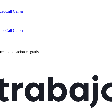
idad
Call Center
idad
Call Center
mera publicación es gratis.