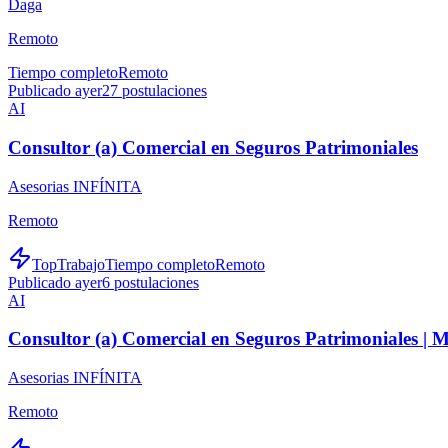
Daga
Remoto
Tiempo completo
Remoto
Publicado ayer
27
postulaciones
AI
Consultor (a) Comercial en Seguros Patrimoniales
Asesorias INFÍNITA
Remoto
TopTrabajo
Tiempo completo
Remoto
Publicado ayer
6
postulaciones
AI
Consultor (a) Comercial en Seguros Patrimoniales |
Asesorias INFÍNITA
Remoto