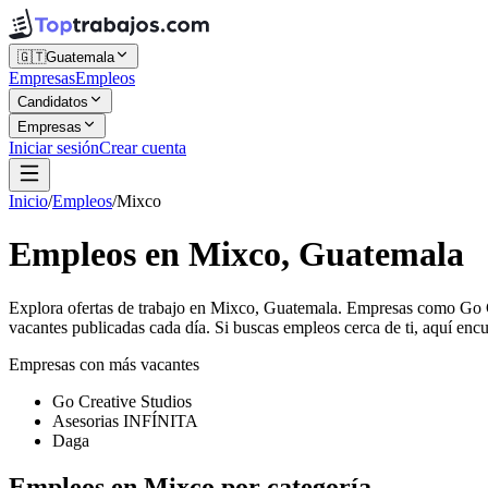
🇬🇹
Guatemala
Empresas
Empleos
Candidatos
Empresas
Iniciar sesión
Crear cuenta
Inicio
/
Empleos
/
Mixco
Empleos en Mixco, Guatemala
Explora ofertas de trabajo en Mixco, Guatemala. Empresas como Go 
vacantes publicadas cada día. Si buscas empleos cerca de ti, aquí encu
Empresas con más vacantes
Go Creative Studios
Asesorias INFÍNITA
Daga
Empleos en Mixco por categoría