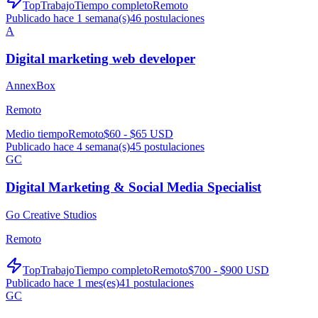
TopTrabajo
Tiempo completo
Remoto
Publicado hace 1 semana(s)
46
postulaciones
A
Digital marketing web developer
AnnexBox
Remoto
Medio tiempo
Remoto
$60 - $65 USD
Publicado hace 4 semana(s)
45
postulaciones
GC
Digital Marketing & Social Media Specialist
Go Creative Studios
Remoto
TopTrabajo
Tiempo completo
Remoto
$700 - $900 USD
Publicado hace 1 mes(es)
41
postulaciones
GC