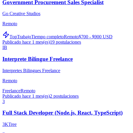
Government Procurement Sales Specialist
Go Creative Studios
Remoto
TopTrabajo
Tiempo completo
Remoto
$700 - $900 USD
Publicado hace 1 mes(es)
19
postulaciones
IB
Interprete Bilingue Freelance
Interpretes Bilingues Freelance
Remoto
Freelance
Remoto
Publicado hace 1 mes(es)
2
postulaciones
3
Full Stack Developer (Node.js, React, TypeScript)
3KTree