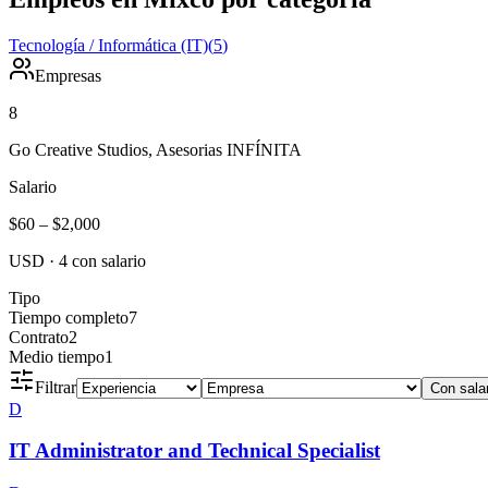
Tecnología / Informática (IT)
(
5
)
Empresas
8
Go Creative Studios, Asesorias INFÍNITA
Salario
$60
–
$2,000
USD
·
4
con salario
Tipo
Tiempo completo
7
Contrato
2
Medio tiempo
1
Filtrar
Con sala
D
IT Administrator and Technical Specialist