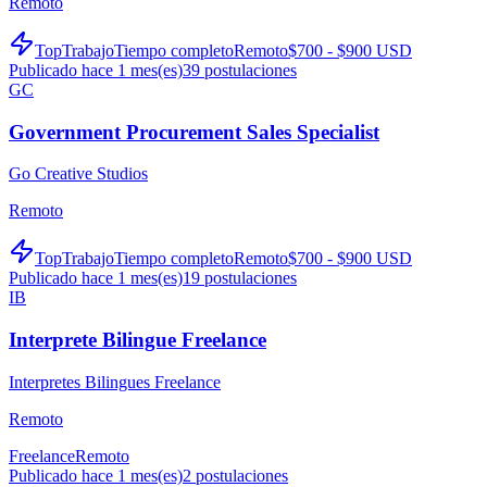
Remoto
TopTrabajo
Tiempo completo
Remoto
$700 - $900 USD
Publicado hace 1 mes(es)
39
postulaciones
GC
Government Procurement Sales Specialist
Go Creative Studios
Remoto
TopTrabajo
Tiempo completo
Remoto
$700 - $900 USD
Publicado hace 1 mes(es)
19
postulaciones
IB
Interprete Bilingue Freelance
Interpretes Bilingues Freelance
Remoto
Freelance
Remoto
Publicado hace 1 mes(es)
2
postulaciones