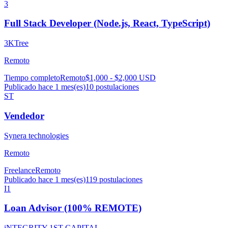
3
Full Stack Developer (Node.js, React, TypeScript)
3KTree
Remoto
Tiempo completo
Remoto
$1,000 - $2,000 USD
Publicado hace 1 mes(es)
10
postulaciones
ST
Vendedor
Synera technologies
Remoto
Freelance
Remoto
Publicado hace 1 mes(es)
119
postulaciones
I1
Loan Advisor (100% REMOTE)
iNTEGRITY 1ST CAPITAL