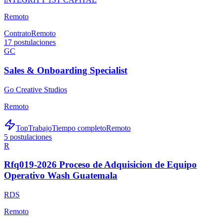
Remoto
Contrato
Remoto
17
postulaciones
GC
Sales & Onboarding Specialist
Go Creative Studios
Remoto
TopTrabajo
Tiempo completo
Remoto
5
postulaciones
R
Rfq019-2026 Proceso de Adquisicion de Equipo
Operativo Wash Guatemala
RDS
Remoto