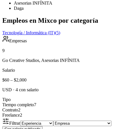
Asesorias INFÍNITA
Daga
Empleos en Mixco por categoría
Tecnología / Informática (IT)
(
5
)
Empresas
9
Go Creative Studios, Asesorias INFÍNITA
Salario
$60
–
$2,000
USD
·
4
con salario
Tipo
Tiempo completo
7
Contrato
2
Freelance
2
Filtrar