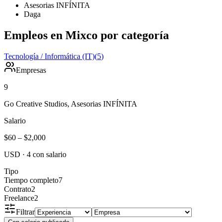
Asesorias INFÍNITA
Daga
Empleos en Mixco por categoría
Tecnología / Informática (IT)
(
5
)
Empresas
9
Go Creative Studios, Asesorias INFÍNITA
Salario
$60
–
$2,000
USD
·
4
con salario
Tipo
Tiempo completo
7
Contrato
2
Freelance
2
Filtrar