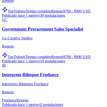
Remoto
TopTrabajo
Tiempo completo
Remoto
$700 - $900 USD
Publicado hace 1 mes(es)
39
postulaciones
GC
Government Procurement Sales Specialist
Go Creative Studios
Remoto
TopTrabajo
Tiempo completo
Remoto
$700 - $900 USD
Publicado hace 1 mes(es)
19
postulaciones
IB
Interprete Bilingue Freelance
Interpretes Bilingues Freelance
Remoto
Freelance
Remoto
Publicado hace 1 mes(es)
2
postulaciones