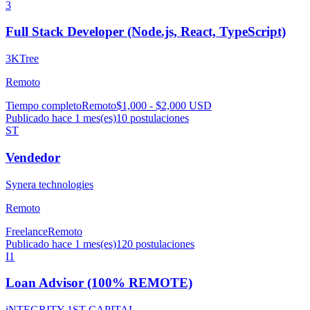
3
Full Stack Developer (Node.js, React, TypeScript)
3KTree
Remoto
Tiempo completo
Remoto
$1,000 - $2,000 USD
Publicado hace 1 mes(es)
10
postulaciones
ST
Vendedor
Synera technologies
Remoto
Freelance
Remoto
Publicado hace 1 mes(es)
120
postulaciones
I1
Loan Advisor (100% REMOTE)
iNTEGRITY 1ST CAPITAL