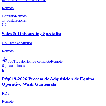
Remoto
Contrato
Remoto
17
postulaciones
GC
Sales & Onboarding Specialist
Go Creative Studios
Remoto
TopTrabajo
Tiempo completo
Remoto
6
postulaciones
R
Rfq019-2026 Proceso de Adquisicion de Equipo
Operativo Wash Guatemala
RDS
Remoto