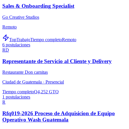
Sales & Onboarding Specialist
Go Creative Studios
Remoto
TopTrabajo
Tiempo completo
Remoto
6
postulaciones
RD
Representante de Servicio al Cliente y Delivery
Restaurante Don carnitas
Ciudad de Guatemala ·
Presencial
Tiempo completo
Q4,252 GTQ
1
postulaciones
R
Rfq019-2026 Proceso de Adquisicion de Equipo
Operativo Wash Guatemala