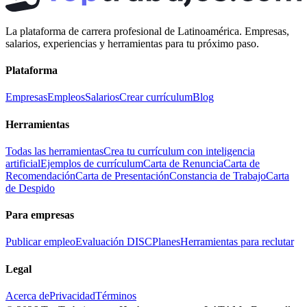
La plataforma de carrera profesional de Latinoamérica. Empresas,
salarios, experiencias y herramientas para tu próximo paso.
Plataforma
Empresas
Empleos
Salarios
Crear currículum
Blog
Herramientas
Todas las herramientas
Crea tu currículum con inteligencia
artificial
Ejemplos de currículum
Carta de Renuncia
Carta de
Recomendación
Carta de Presentación
Constancia de Trabajo
Carta
de Despido
Para empresas
Publicar empleo
Evaluación DISC
Planes
Herramientas para reclutar
Legal
Acerca de
Privacidad
Términos