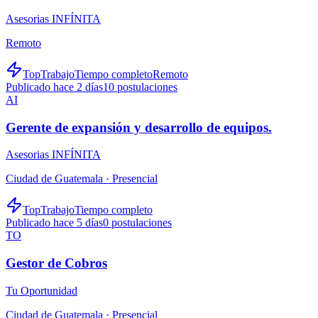
Asesorias INFÍNITA
Remoto
TopTrabajo
Tiempo completo
Remoto
Publicado hace 2 días
10
postulaciones
AI
Gerente de expansión y desarrollo de equipos.
Asesorias INFÍNITA
Ciudad de Guatemala ·
Presencial
TopTrabajo
Tiempo completo
Publicado hace 5 días
0
postulaciones
TO
Gestor de Cobros
Tu Oportunidad
Ciudad de Guatemala ·
Presencial