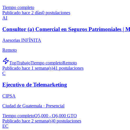
Tiempo completo
Publicado hace 2 días
0
postulaciones
AI
Consultor (a) Comercial en Seguros Patrimoniales |
Asesorias INFÍNITA
Remoto
TopTrabajo
Tiempo completo
Remoto
Publicado hace 1 semana(s)
41
postulaciones
C
Ejecutivo de Telemarketing
CIPSA
Ciudad de Guatemala ·
Presencial
Tiempo completo
Q5,000 - Q6,000 GTQ
Publicado hace 2 semana(s)
0
postulaciones
EC