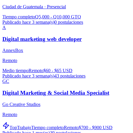
Ciudad de Guatemala ·
Presencial
Tiempo completo
Q5,000 - Q10,000 GTQ
Publicado hace 3 semana(s)
0
postulaciones
A
Digital marketing web developer
AnnexBox
Remoto
Medio tiempo
Remoto
$60 - $65 USD
Publicado hace 3 semana(s)
43
postulaciones
GC
Digital Marketing & Social Media Specialist
Go Creative Studios
Remoto
TopTrabajo
Tiempo completo
Remoto
$700 - $900 USD
Publicado hace 1 mes(es)
39
postulaciones