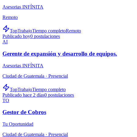
Asesorias INFÍNITA
Remoto
TopTrabajo
Tiempo completo
Remoto
Publicado hoy
0
postulaciones
AI
Gerente de expansión y desarrollo de equipos.
Asesorias INFÍNITA
Ciudad de Guatemala ·
Presencial
TopTrabajo
Tiempo completo
Publicado hace 2 días
0
postulaciones
TO
Gestor de Cobros
Tu Oportunidad
Ciudad de Guatemala ·
Presencial