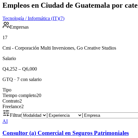
Empleos en Ciudad de Guatemala por cate
Tecnología / Informática (IT)
(
7
)
Empresas
17
Cmi - Corporación Multi Inversiones, Go Creative Studios
Salario
Q4,252
–
Q6,000
GTQ
·
7
con salario
Tipo
Tiempo completo
20
Contrato
2
Freelance
2
Filtrar
AI
Consultor (a) Comercial en Seguros Patrimoniales