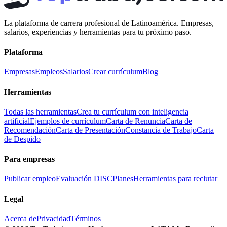
La plataforma de carrera profesional de Latinoamérica. Empresas,
salarios, experiencias y herramientas para tu próximo paso.
Plataforma
Empresas
Empleos
Salarios
Crear currículum
Blog
Herramientas
Todas las herramientas
Crea tu currículum con inteligencia
artificial
Ejemplos de currículum
Carta de Renuncia
Carta de
Recomendación
Carta de Presentación
Constancia de Trabajo
Carta
de Despido
Para empresas
Publicar empleo
Evaluación DISC
Planes
Herramientas para reclutar
Legal
Acerca de
Privacidad
Términos