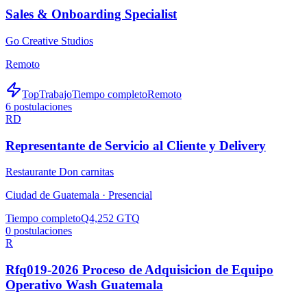
Sales & Onboarding Specialist
Go Creative Studios
Remoto
TopTrabajo
Tiempo completo
Remoto
6
postulaciones
RD
Representante de Servicio al Cliente y Delivery
Restaurante Don carnitas
Ciudad de Guatemala ·
Presencial
Tiempo completo
Q4,252 GTQ
0
postulaciones
R
Rfq019-2026 Proceso de Adquisicion de Equipo
Operativo Wash Guatemala