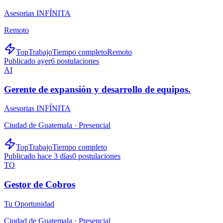
Asesorias INFÍNITA
Remoto
TopTrabajo
Tiempo completo
Remoto
Publicado ayer
6
postulaciones
AI
Gerente de expansión y desarrollo de equipos.
Asesorias INFÍNITA
Ciudad de Guatemala ·
Presencial
TopTrabajo
Tiempo completo
Publicado hace 3 días
0
postulaciones
TO
Gestor de Cobros
Tu Oportunidad
Ciudad de Guatemala ·
Presencial