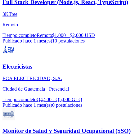
Full Stack Developer (Node.js, React, TypeScript)
3KTree
Remoto
Tiempo completo
Remoto
$1,000 - $2,000 USD
Publicado hace 1 mes(es)
10
postulaciones
Electricistas
ECA ELECTRICIDAD, S.A.
Ciudad de Guatemala ·
Presencial
Tiempo completo
Q4,500 - Q5,000 GTQ
Publicado hace 1 mes(es)
0
postulaciones
Monitor de Salud y Seguridad Ocupacional (SSO)