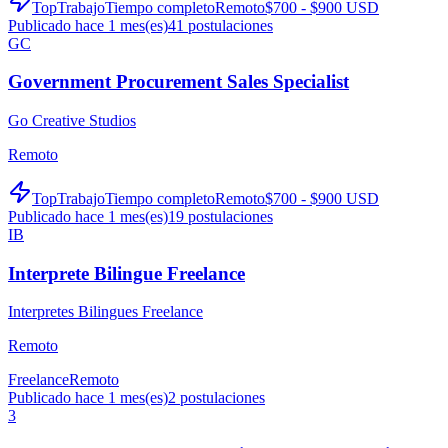
TopTrabajo
Tiempo completo
Remoto
$700 - $900 USD
Publicado hace 1 mes(es)
41
postulaciones
GC
Government Procurement Sales Specialist
Go Creative Studios
Remoto
TopTrabajo
Tiempo completo
Remoto
$700 - $900 USD
Publicado hace 1 mes(es)
19
postulaciones
IB
Interprete Bilingue Freelance
Interpretes Bilingues Freelance
Remoto
Freelance
Remoto
Publicado hace 1 mes(es)
2
postulaciones
3