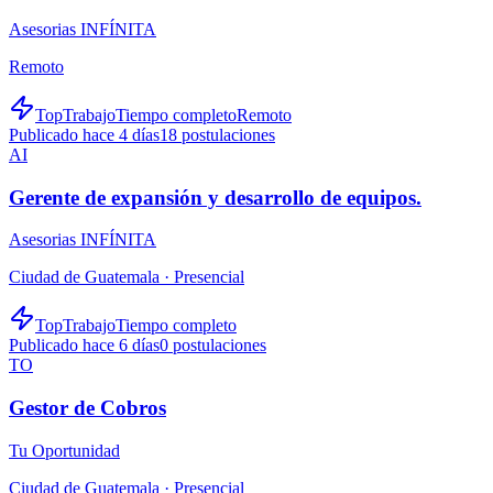
Asesorias INFÍNITA
Remoto
TopTrabajo
Tiempo completo
Remoto
Publicado hace 4 días
18
postulaciones
AI
Gerente de expansión y desarrollo de equipos.
Asesorias INFÍNITA
Ciudad de Guatemala ·
Presencial
TopTrabajo
Tiempo completo
Publicado hace 6 días
0
postulaciones
TO
Gestor de Cobros
Tu Oportunidad
Ciudad de Guatemala ·
Presencial