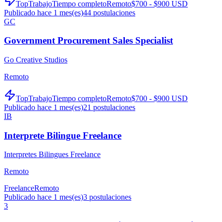
TopTrabajo
Tiempo completo
Remoto
$700 - $900 USD
Publicado hace 1 mes(es)
44
postulaciones
GC
Government Procurement Sales Specialist
Go Creative Studios
Remoto
TopTrabajo
Tiempo completo
Remoto
$700 - $900 USD
Publicado hace 1 mes(es)
21
postulaciones
IB
Interprete Bilingue Freelance
Interpretes Bilingues Freelance
Remoto
Freelance
Remoto
Publicado hace 1 mes(es)
3
postulaciones
3