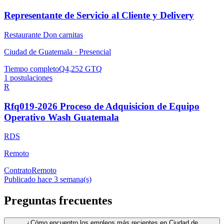
Representante de Servicio al Cliente y Delivery
Restaurante Don carnitas
Ciudad de Guatemala ·
Presencial
Tiempo completo
Q4,252 GTQ
1
postulaciones
R
Rfq019-2026 Proceso de Adquisicion de Equipo
Operativo Wash Guatemala
RDS
Remoto
Contrato
Remoto
Publicado hace 3 semana(s)
Preguntas frecuentes
¿Cómo encuentro los empleos más recientes en Ciudad de