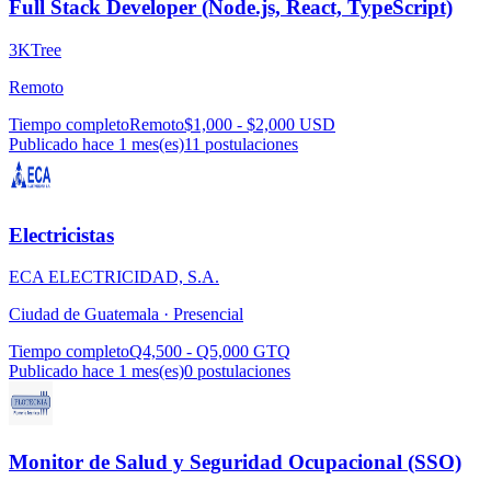
Full Stack Developer (Node.js, React, TypeScript)
3KTree
Remoto
Tiempo completo
Remoto
$1,000 - $2,000 USD
Publicado hace 1 mes(es)
11
postulaciones
Electricistas
ECA ELECTRICIDAD, S.A.
Ciudad de Guatemala ·
Presencial
Tiempo completo
Q4,500 - Q5,000 GTQ
Publicado hace 1 mes(es)
0
postulaciones
Monitor de Salud y Seguridad Ocupacional (SSO)