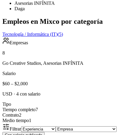
Asesorias INFÍNITA
Daga
Empleos en Mixco por categoría
Tecnología / Informática (IT)
(
5
)
Empresas
8
Go Creative Studios, Asesorias INFÍNITA
Salario
$60
–
$2,000
USD
·
4
con salario
Tipo
Tiempo completo
7
Contrato
2
Medio tiempo
1
Filtrar