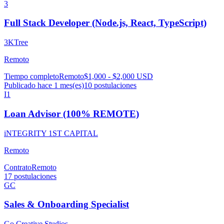
3
Full Stack Developer (Node.js, React, TypeScript)
3KTree
Remoto
Tiempo completo
Remoto
$1,000 - $2,000 USD
Publicado hace 1 mes(es)
10
postulaciones
I1
Loan Advisor (100% REMOTE)
iNTEGRITY 1ST CAPITAL
Remoto
Contrato
Remoto
17
postulaciones
GC
Sales & Onboarding Specialist
Go Creative Studios