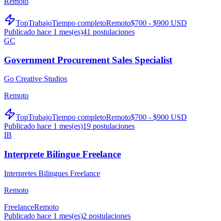
Remoto
TopTrabajo
Tiempo completo
Remoto
$700 - $900 USD
Publicado hace 1 mes(es)
41
postulaciones
GC
Government Procurement Sales Specialist
Go Creative Studios
Remoto
TopTrabajo
Tiempo completo
Remoto
$700 - $900 USD
Publicado hace 1 mes(es)
19
postulaciones
IB
Interprete Bilingue Freelance
Interpretes Bilingues Freelance
Remoto
Freelance
Remoto
Publicado hace 1 mes(es)
2
postulaciones