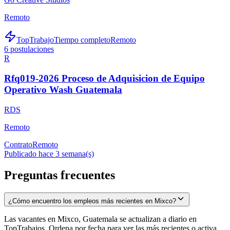
Remoto
TopTrabajo
Tiempo completo
Remoto
6
postulaciones
R
Rfq019-2026 Proceso de Adquisicion de Equipo
Operativo Wash Guatemala
RDS
Remoto
Contrato
Remoto
Publicado hace 3 semana(s)
Preguntas frecuentes
¿Cómo encuentro los empleos más recientes en Mixco?
Las vacantes en Mixco, Guatemala se actualizan a diario en
TopTrabajos. Ordena por fecha para ver las más recientes o activa