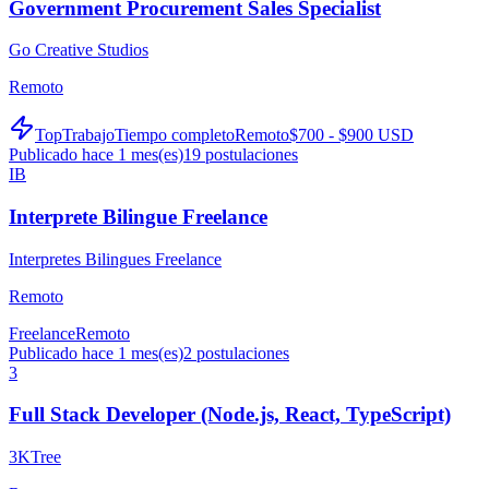
Government Procurement Sales Specialist
Go Creative Studios
Remoto
TopTrabajo
Tiempo completo
Remoto
$700 - $900 USD
Publicado hace 1 mes(es)
19
postulaciones
IB
Interprete Bilingue Freelance
Interpretes Bilingues Freelance
Remoto
Freelance
Remoto
Publicado hace 1 mes(es)
2
postulaciones
3
Full Stack Developer (Node.js, React, TypeScript)
3KTree