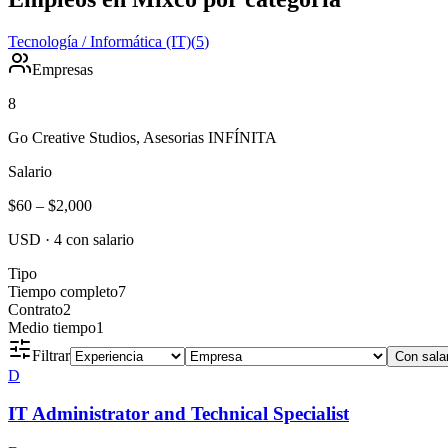
Tecnología / Informática (IT)
(
5
)
Empresas
8
Go Creative Studios, Asesorias INFÍNITA
Salario
$60
–
$2,000
USD
·
4
con salario
Tipo
Tiempo completo
7
Contrato
2
Medio tiempo
1
Filtrar
Con sala
D
IT Administrator and Technical Specialist