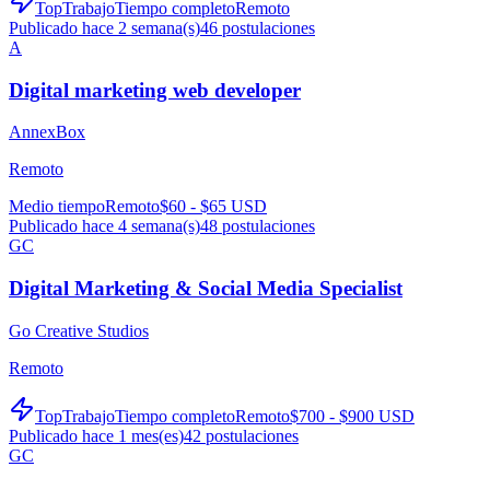
TopTrabajo
Tiempo completo
Remoto
Publicado hace 2 semana(s)
46
postulaciones
A
Digital marketing web developer
AnnexBox
Remoto
Medio tiempo
Remoto
$60 - $65 USD
Publicado hace 4 semana(s)
48
postulaciones
GC
Digital Marketing & Social Media Specialist
Go Creative Studios
Remoto
TopTrabajo
Tiempo completo
Remoto
$700 - $900 USD
Publicado hace 1 mes(es)
42
postulaciones
GC