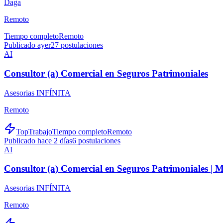
Daga
Remoto
Tiempo completo
Remoto
Publicado ayer
27
postulaciones
AI
Consultor (a) Comercial en Seguros Patrimoniales
Asesorias INFÍNITA
Remoto
TopTrabajo
Tiempo completo
Remoto
Publicado hace 2 días
6
postulaciones
AI
Consultor (a) Comercial en Seguros Patrimoniales |
Asesorias INFÍNITA
Remoto