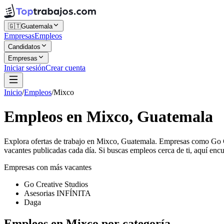
🇬🇹
Guatemala
Empresas
Empleos
Candidatos
Empresas
Iniciar sesión
Crear cuenta
Inicio
/
Empleos
/
Mixco
Empleos en Mixco, Guatemala
Explora ofertas de trabajo en Mixco, Guatemala. Empresas como Go 
vacantes publicadas cada día. Si buscas empleos cerca de ti, aquí encu
Empresas con más vacantes
Go Creative Studios
Asesorias INFÍNITA
Daga
Empleos en Mixco por categoría