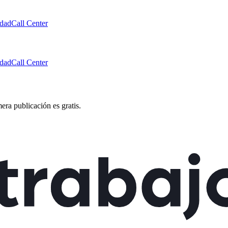
idad
Call Center
idad
Call Center
mera publicación es gratis.