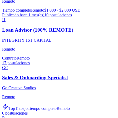
Remoto
Tiempo completo
Remoto
$1,000 - $2,000 USD
Publicado hace 1 mes(es)
10
postulaciones
I1
Loan Advisor (100% REMOTE)
iNTEGRITY 1ST CAPITAL
Remoto
Contrato
Remoto
17
postulaciones
GC
Sales & Onboarding Specialist
Go Creative Studios
Remoto
TopTrabajo
Tiempo completo
Remoto
6
postulaciones
R