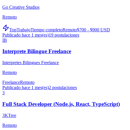
Go Creative Studios
Remoto
TopTrabajo
Tiempo completo
Remoto
$700 - $900 USD
Publicado hace 1 mes(es)
19
postulaciones
IB
Interprete Bilingue Freelance
Interpretes Bilingues Freelance
Remoto
Freelance
Remoto
Publicado hace 1 mes(es)
2
postulaciones
3
Full Stack Developer (Node.js, React, TypeScript)
3KTree
Remoto