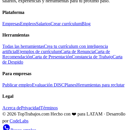
salarios, experiencias y herramientas para tu próximo paso.
Plataforma
Empresas
Empleos
Salarios
Crear currículum
Blog
Herramientas
Todas las herramientas
Crea tu currículum con inteligencia
artificial
Ejemplos de currículum
Carta de Renuncia
Carta de
Recomendación
Carta de Presentación
Constancia de Trabajo
Carta
de Despido
Para empresas
Publicar empleo
Evaluación DISC
Planes
Herramientas para reclutar
Legal
Acerca de
Privacidad
Términos
© 2026 TopTrabajos.com
Hecho con ❤️ para LATAM · Desarrollo
por
CodeLabs