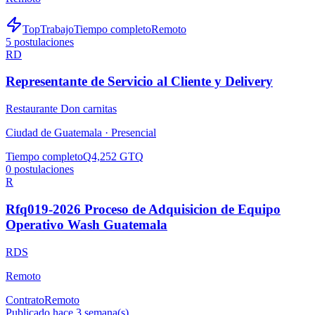
TopTrabajo
Tiempo completo
Remoto
5
postulaciones
RD
Representante de Servicio al Cliente y Delivery
Restaurante Don carnitas
Ciudad de Guatemala ·
Presencial
Tiempo completo
Q4,252 GTQ
0
postulaciones
R
Rfq019-2026 Proceso de Adquisicion de Equipo
Operativo Wash Guatemala
RDS
Remoto
Contrato
Remoto
Publicado hace 3 semana(s)