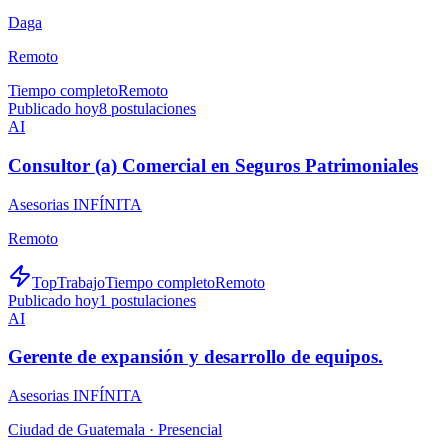
Daga
Remoto
Tiempo completo
Remoto
Publicado hoy
8
postulaciones
AI
Consultor (a) Comercial en Seguros Patrimoniales
Asesorias INFÍNITA
Remoto
TopTrabajo
Tiempo completo
Remoto
Publicado hoy
1
postulaciones
AI
Gerente de expansión y desarrollo de equipos.
Asesorias INFÍNITA
Ciudad de Guatemala ·
Presencial