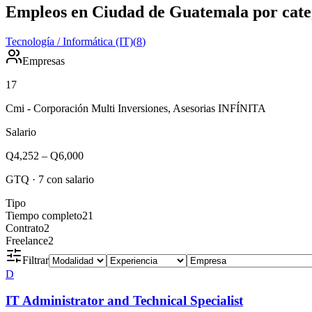
Empleos en Ciudad de Guatemala por cate
Tecnología / Informática (IT)
(
8
)
Empresas
17
Cmi - Corporación Multi Inversiones, Asesorias INFÍNITA
Salario
Q4,252
–
Q6,000
GTQ
·
7
con salario
Tipo
Tiempo completo
21
Contrato
2
Freelance
2
Filtrar
D
IT Administrator and Technical Specialist