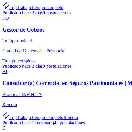
TopTrabajo
Tiempo completo
Publicado hace 2 días
0
postulaciones
TO
Gestor de Cobros
Tu Oportunidad
Ciudad de Guatemala ·
Presencial
Tiempo completo
Publicado hace 3 días
0
postulaciones
AI
Consultor (a) Comercial en Seguros Patrimoniales |
Asesorias INFÍNITA
Remoto
TopTrabajo
Tiempo completo
Remoto
Publicado hace 1 semana(s)
42
postulaciones
C