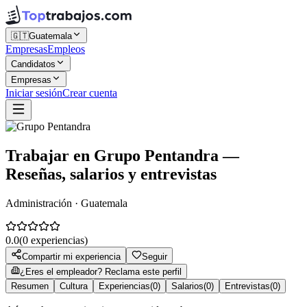
🇬🇹
Guatemala
Empresas
Empleos
Candidatos
Empresas
Iniciar sesión
Crear cuenta
Trabajar en
Grupo Pentandra
—
Reseñas, salarios y entrevistas
Administración · Guatemala
0.0
(
0
experiencias)
Compartir mi experiencia
Seguir
¿Eres el empleador? Reclama este perfil
Resumen
Cultura
Experiencias
(
0
)
Salarios
(
0
)
Entrevistas
(
0
)