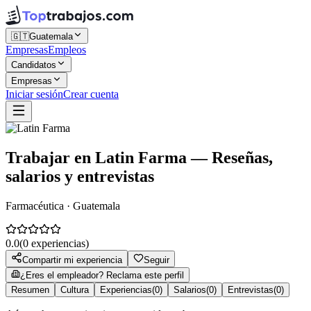
🇬🇹
Guatemala
Empresas
Empleos
Candidatos
Empresas
Iniciar sesión
Crear cuenta
Trabajar en
Latin Farma
— Reseñas,
salarios y entrevistas
Farmacéutica · Guatemala
0.0
(
0
experiencias)
Compartir mi experiencia
Seguir
¿Eres el empleador? Reclama este perfil
Resumen
Cultura
Experiencias
(
0
)
Salarios
(
0
)
Entrevistas
(
0
)