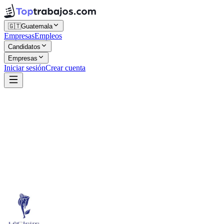
🇬🇹
Guatemala
Empresas
Empleos
Candidatos
Empresas
Iniciar sesión
Crear cuenta