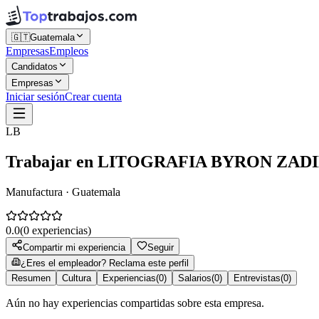
🇬🇹
Guatemala
Empresas
Empleos
Candidatos
Empresas
Iniciar sesión
Crear cuenta
LB
Trabajar en
LITOGRAFIA BYRON ZAD
Manufactura · Guatemala
0.0
(
0
experiencias)
Compartir mi experiencia
Seguir
¿Eres el empleador? Reclama este perfil
Resumen
Cultura
Experiencias
(
0
)
Salarios
(
0
)
Entrevistas
(
0
)
Aún no hay experiencias compartidas sobre esta empresa.