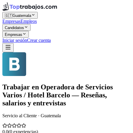
🇬🇹
Guatemala
Empresas
Empleos
Candidatos
Empresas
Iniciar sesión
Crear cuenta
Trabajar en
Operadora de Servicios
Varios / Hotel Barcelo
— Reseñas,
salarios y entrevistas
Servicio al Cliente · Guatemala
0.0
(
0
experiencias)