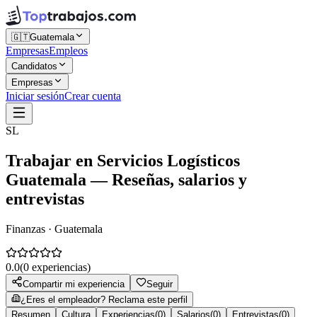
🇬🇹
Guatemala
Empresas
Empleos
Candidatos
Empresas
Iniciar sesión
Crear cuenta
SL
Trabajar en
Servicios Logísticos
Guatemala
— Reseñas, salarios y
entrevistas
Finanzas · Guatemala
0.0
(
0
experiencias)
Compartir mi experiencia
Seguir
¿Eres el empleador? Reclama este perfil
Resumen
Cultura
Experiencias
(
0
)
Salarios
(
0
)
Entrevistas
(
0
)