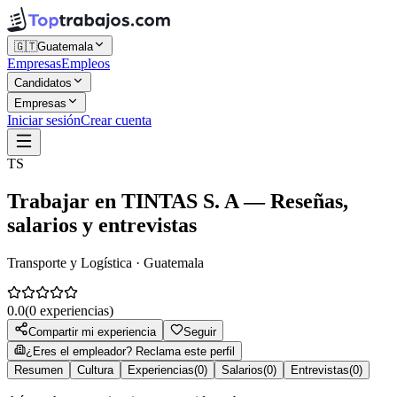
🇬🇹
Guatemala
Empresas
Empleos
Candidatos
Empresas
Iniciar sesión
Crear cuenta
TS
Trabajar en
TINTAS S. A
— Reseñas,
salarios y entrevistas
Transporte y Logística · Guatemala
0.0
(
0
experiencias)
Compartir mi experiencia
Seguir
¿Eres el empleador? Reclama este perfil
Resumen
Cultura
Experiencias
(
0
)
Salarios
(
0
)
Entrevistas
(
0
)