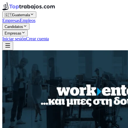
🇬🇹
Guatemala
Empresas
Empleos
Candidatos
Empresas
Iniciar sesión
Crear cuenta