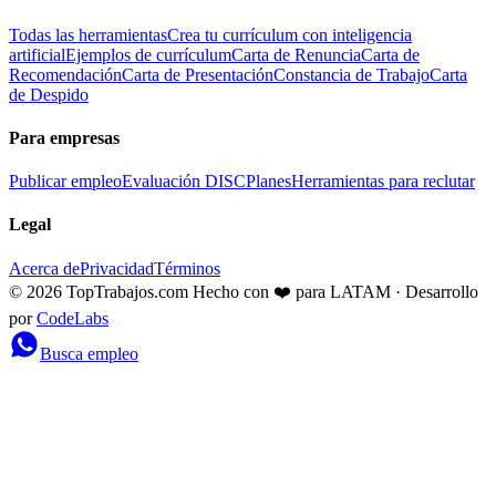
Todas las herramientas
Crea tu currículum con inteligencia
artificial
Ejemplos de currículum
Carta de Renuncia
Carta de
Recomendación
Carta de Presentación
Constancia de Trabajo
Carta
de Despido
Para empresas
Publicar empleo
Evaluación DISC
Planes
Herramientas para reclutar
Legal
Acerca de
Privacidad
Términos
© 2026 TopTrabajos.com
Hecho con ❤️ para LATAM · Desarrollo
por
CodeLabs
Busca empleo