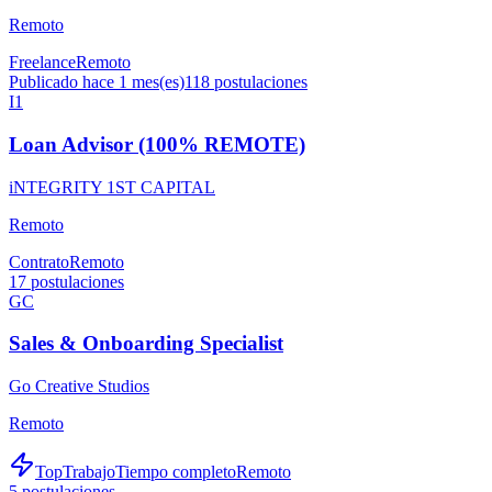
Remoto
Freelance
Remoto
Publicado hace 1 mes(es)
118
postulaciones
I1
Loan Advisor (100% REMOTE)
iNTEGRITY 1ST CAPITAL
Remoto
Contrato
Remoto
17
postulaciones
GC
Sales & Onboarding Specialist
Go Creative Studios
Remoto
TopTrabajo
Tiempo completo
Remoto
5
postulaciones