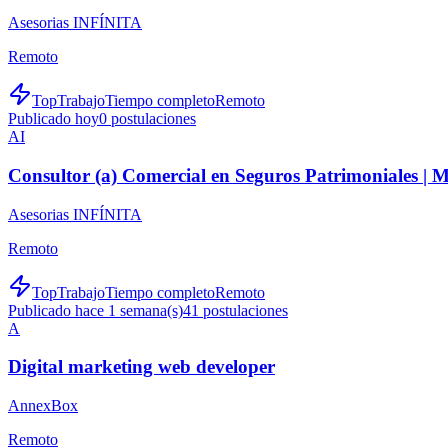
Asesorias INFÍNITA
Remoto
TopTrabajo
Tiempo completo
Remoto
Publicado hoy
0
postulaciones
AI
Consultor (a) Comercial en Seguros Patrimoniales |
Asesorias INFÍNITA
Remoto
TopTrabajo
Tiempo completo
Remoto
Publicado hace 1 semana(s)
41
postulaciones
A
Digital marketing web developer
AnnexBox
Remoto