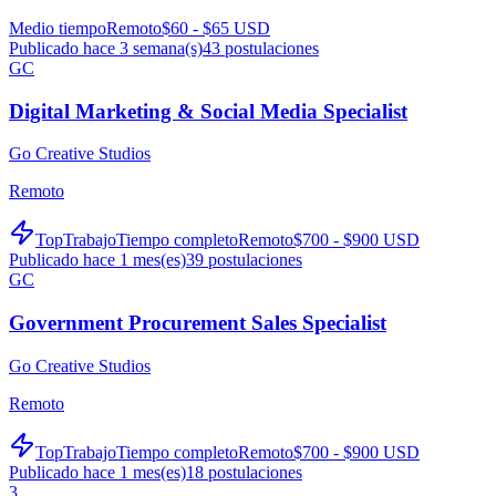
Medio tiempo
Remoto
$60 - $65 USD
Publicado hace 3 semana(s)
43
postulaciones
GC
Digital Marketing & Social Media Specialist
Go Creative Studios
Remoto
TopTrabajo
Tiempo completo
Remoto
$700 - $900 USD
Publicado hace 1 mes(es)
39
postulaciones
GC
Government Procurement Sales Specialist
Go Creative Studios
Remoto
TopTrabajo
Tiempo completo
Remoto
$700 - $900 USD
Publicado hace 1 mes(es)
18
postulaciones
3