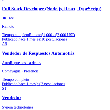
Full Stack Developer (Node.js, React, TypeScript)
3KTree
Remoto
Tiempo completo
Remoto
$1,000 - $2,000 USD
Publicado hace 1 mes(es)
10
postulaciones
AS
Vendedor de Respuestos Automotriz
AutoRepuestos s.a de c.v
Comayagua ·
Presencial
Tiempo completo
Publicado hace 1 mes(es)
3
postulaciones
ST
Vendedor
Synera technologies