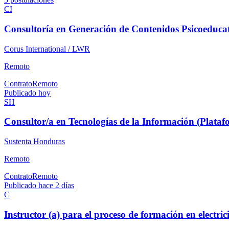
CI
Consultoría en Generación de Contenidos Psicoeducat
Corus International / LWR
Remoto
Contrato
Remoto
Publicado hoy
SH
Consultor/a en Tecnologías de la Información (Plata
Sustenta Honduras
Remoto
Contrato
Remoto
Publicado hace 2 días
C
Instructor (a) para el proceso de formación en electr