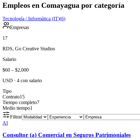
Empleos en Comayagua por categoría
Tecnología / Informática (IT)
(
6
)
Empresas
17
RDS, Go Creative Studios
Salario
$60
–
$2,000
USD
·
4
con salario
Tipo
Contrato
15
Tiempo completo
7
Medio tiempo
1
Filtrar
AI
Consultor (a) Comercial en Seguros Patrimoniales