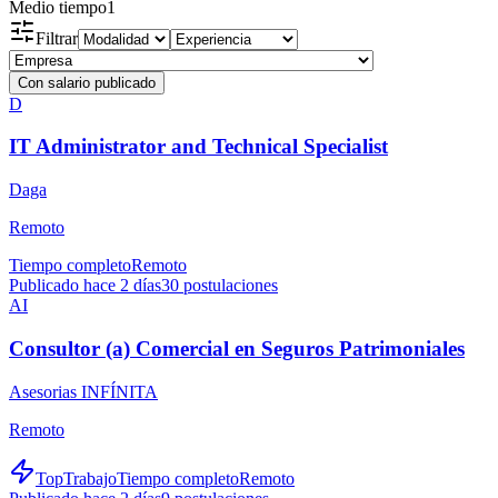
Medio tiempo
1
Filtrar
Con salario publicado
D
IT Administrator and Technical Specialist
Daga
Remoto
Tiempo completo
Remoto
Publicado hace 2 días
30
postulaciones
AI
Consultor (a) Comercial en Seguros Patrimoniales
Asesorias INFÍNITA
Remoto
TopTrabajo
Tiempo completo
Remoto