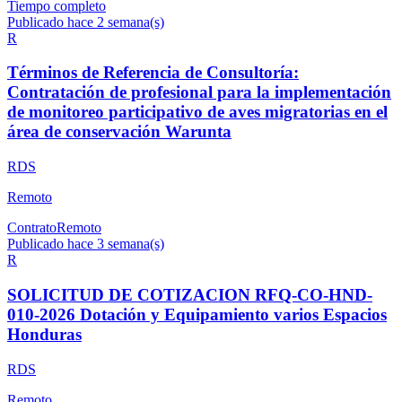
Tiempo completo
Publicado hace 2 semana(s)
R
Términos de Referencia de Consultoría:
Contratación de profesional para la implementación
de monitoreo participativo de aves migratorias en el
área de conservación Warunta
RDS
Remoto
Contrato
Remoto
Publicado hace 3 semana(s)
R
SOLICITUD DE COTIZACION RFQ-CO-HND-
010-2026 Dotación y Equipamiento varios Espacios
Honduras
RDS
Remoto