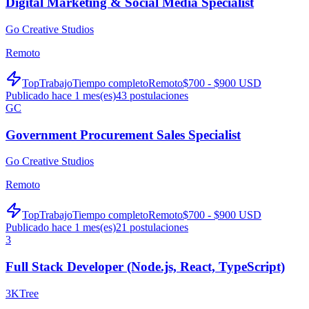
Digital Marketing & Social Media Specialist
Go Creative Studios
Remoto
TopTrabajo
Tiempo completo
Remoto
$700 - $900 USD
Publicado hace 1 mes(es)
43
postulaciones
GC
Government Procurement Sales Specialist
Go Creative Studios
Remoto
TopTrabajo
Tiempo completo
Remoto
$700 - $900 USD
Publicado hace 1 mes(es)
21
postulaciones
3
Full Stack Developer (Node.js, React, TypeScript)
3KTree