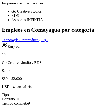
Empresas con más vacantes
Go Creative Studios
RDS
Asesorias INFÍNITA
Empleos en Comayagua por categoría
Tecnología / Informática (IT)
(
7
)
Empresas
15
Go Creative Studios, RDS
Salario
$60
–
$2,000
USD
·
4
con salario
Tipo
Contrato
10
Tiempo completo
9