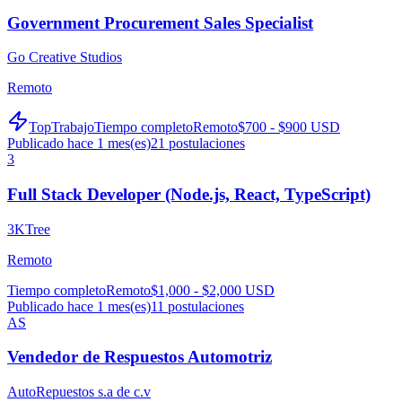
Government Procurement Sales Specialist
Go Creative Studios
Remoto
TopTrabajo
Tiempo completo
Remoto
$700 - $900 USD
Publicado hace 1 mes(es)
21
postulaciones
3
Full Stack Developer (Node.js, React, TypeScript)
3KTree
Remoto
Tiempo completo
Remoto
$1,000 - $2,000 USD
Publicado hace 1 mes(es)
11
postulaciones
AS
Vendedor de Respuestos Automotriz
AutoRepuestos s.a de c.v