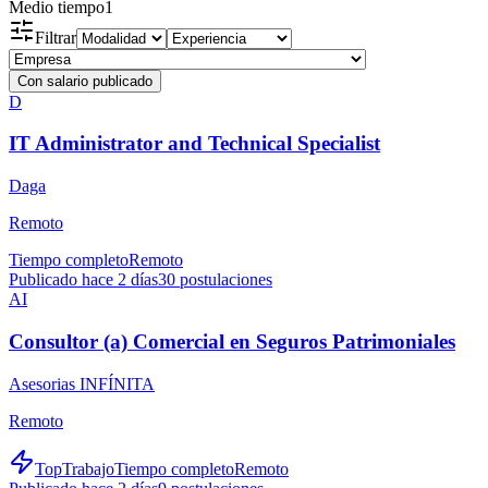
Medio tiempo
1
Filtrar
Con salario publicado
D
IT Administrator and Technical Specialist
Daga
Remoto
Tiempo completo
Remoto
Publicado hace 2 días
30
postulaciones
AI
Consultor (a) Comercial en Seguros Patrimoniales
Asesorias INFÍNITA
Remoto
TopTrabajo
Tiempo completo
Remoto