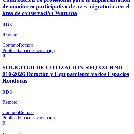
de monitoreo participativo de aves migratorias en el
área de conservación Warunta
RDS
Remoto
Contrato
Remoto
Publicado hace 3 semana(s)
R
SOLICITUD DE COTIZACION RFQ-CO-HND-
010-2026 Dotación y Equipamiento varios Espacios
Honduras
RDS
Remoto
Contrato
Remoto
Publicado hace 3 semana(s)
R