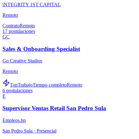
iNTEGRITY 1ST CAPITAL
Remoto
Contrato
Remoto
17
postulaciones
GC
Sales & Onboarding Specialist
Go Creative Studios
Remoto
TopTrabajo
Tiempo completo
Remoto
6
postulaciones
E
Supervisor Ventas Retail San Pedro Sula
Empleos.hn
San Pedro Sula ·
Presencial