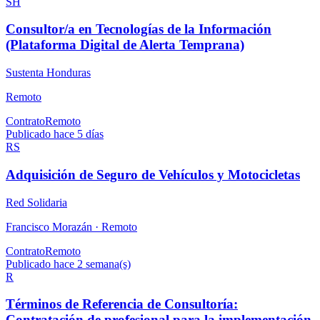
SH
Consultor/a en Tecnologías de la Información
(Plataforma Digital de Alerta Temprana)
Sustenta Honduras
Remoto
Contrato
Remoto
Publicado hace 5 días
RS
Adquisición de Seguro de Vehículos y Motocicletas
Red Solidaria
Francisco Morazán ·
Remoto
Contrato
Remoto
Publicado hace 2 semana(s)
R
Términos de Referencia de Consultoría:
Contratación de profesional para la implementación