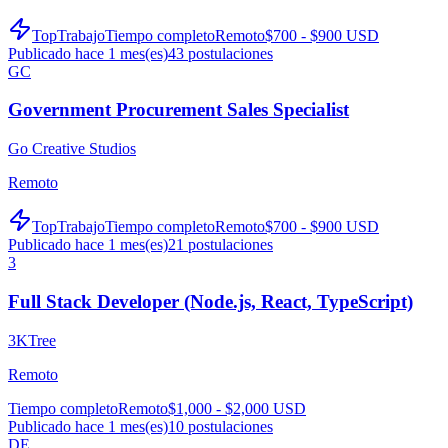
TopTrabajo
Tiempo completo
Remoto
$700 - $900 USD
Publicado hace 1 mes(es)
43
postulaciones
GC
Government Procurement Sales Specialist
Go Creative Studios
Remoto
TopTrabajo
Tiempo completo
Remoto
$700 - $900 USD
Publicado hace 1 mes(es)
21
postulaciones
3
Full Stack Developer (Node.js, React, TypeScript)
3KTree
Remoto
Tiempo completo
Remoto
$1,000 - $2,000 USD
Publicado hace 1 mes(es)
10
postulaciones
DE