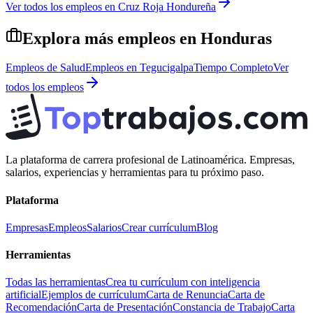
Ver todos los empleos en
Cruz Roja Hondureña
Explora más empleos en
Honduras
Empleos de
Salud
Empleos en
Tegucigalpa
Tiempo Completo
Ver
todos los empleos
La plataforma de carrera profesional de Latinoamérica. Empresas,
salarios, experiencias y herramientas para tu próximo paso.
Plataforma
Empresas
Empleos
Salarios
Crear currículum
Blog
Herramientas
Todas las herramientas
Crea tu currículum con inteligencia
artificial
Ejemplos de currículum
Carta de Renuncia
Carta de
Recomendación
Carta de Presentación
Constancia de Trabajo
Carta