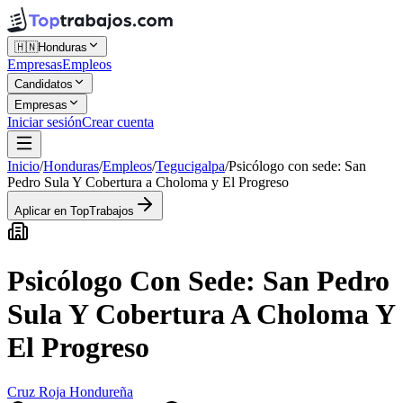
🇭🇳
Honduras
Empresas
Empleos
Candidatos
Empresas
Iniciar sesión
Crear cuenta
Inicio
/
Honduras
/
Empleos
/
Tegucigalpa
/
Psicólogo con sede: San
Pedro Sula Y Cobertura a Choloma y El Progreso
Aplicar en TopTrabajos
Psicólogo Con Sede: San Pedro
Sula Y Cobertura A Choloma Y
El Progreso
Cruz Roja Hondureña