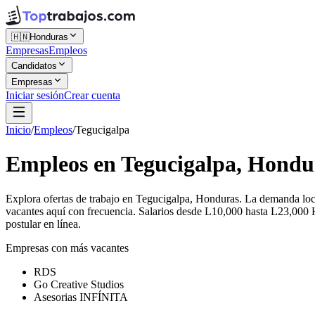
🇭🇳
Honduras
Empresas
Empleos
Candidatos
Empresas
Iniciar sesión
Crear cuenta
Inicio
/
Empleos
/
Tegucigalpa
Empleos en Tegucigalpa, Hondu
Explora ofertas de trabajo en Tegucigalpa, Honduras. La demanda loc
vacantes aquí con frecuencia. Salarios desde L10,000 hasta L23,000 H
postular en línea.
Empresas con más vacantes
RDS
Go Creative Studios
Asesorias INFÍNITA