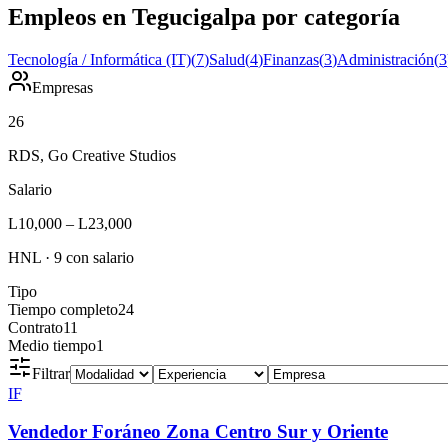
Empleos en Tegucigalpa por categoría
Tecnología / Informática (IT)
(
7
)
Salud
(
4
)
Finanzas
(
3
)
Administración
(
3
Empresas
26
RDS, Go Creative Studios
Salario
L10,000
–
L23,000
HNL
·
9
con salario
Tipo
Tiempo completo
24
Contrato
11
Medio tiempo
1
Filtrar
IF
Vendedor Foráneo Zona Centro Sur y Oriente