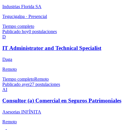
Industrias Florida SA
Tegucigalpa ·
Presencial
Tiempo completo
Publicado hoy
0
postulaciones
D
IT Administrator and Technical Specialist
Daga
Remoto
Tiempo completo
Remoto
Publicado ayer
27
postulaciones
AI
Consultor (a) Comercial en Seguros Patrimoniales
Asesorias INFÍNITA
Remoto