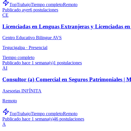
TopTrabajo
Tiempo completo
Remoto
Publicado ayer
6
postulaciones
CE
Licenciadas en Lenguas Extranjeras y Licenciadas e
Centro Educativo Bilingue AVS
Tegucigalpa ·
Presencial
Tiempo completo
Publicado hace 1 semana(s)
1
postulaciones
AI
Consultor (a) Comercial en Seguros Patrimoniales |
Asesorias INFÍNITA
Remoto
TopTrabajo
Tiempo completo
Remoto
Publicado hace 1 semana(s)
46
postulaciones
A