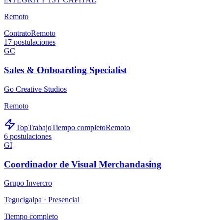
Remoto
Contrato
Remoto
17
postulaciones
GC
Sales & Onboarding Specialist
Go Creative Studios
Remoto
TopTrabajo
Tiempo completo
Remoto
6
postulaciones
GI
Coordinador de Visual Merchandasing
Grupo Invercro
Tegucigalpa ·
Presencial
Tiempo completo