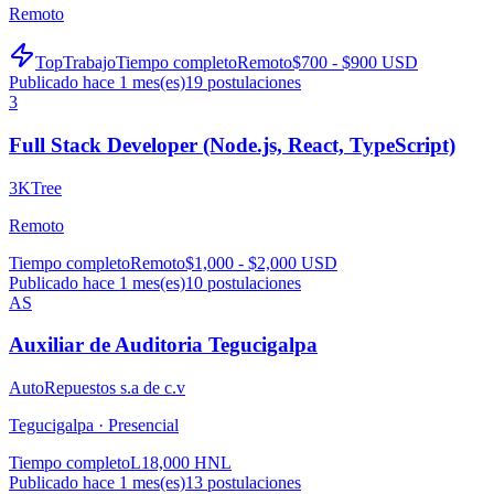
Remoto
TopTrabajo
Tiempo completo
Remoto
$700 - $900 USD
Publicado hace 1 mes(es)
19
postulaciones
3
Full Stack Developer (Node.js, React, TypeScript)
3KTree
Remoto
Tiempo completo
Remoto
$1,000 - $2,000 USD
Publicado hace 1 mes(es)
10
postulaciones
AS
Auxiliar de Auditoria Tegucigalpa
AutoRepuestos s.a de c.v
Tegucigalpa ·
Presencial
Tiempo completo
L18,000 HNL
Publicado hace 1 mes(es)
13
postulaciones