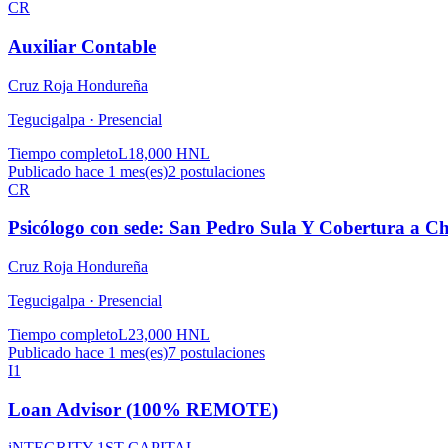
CR
Auxiliar Contable
Cruz Roja Hondureña
Tegucigalpa ·
Presencial
Tiempo completo
L18,000 HNL
Publicado hace 1 mes(es)
2
postulaciones
CR
Psicólogo con sede: San Pedro Sula Y Cobertura a C
Cruz Roja Hondureña
Tegucigalpa ·
Presencial
Tiempo completo
L23,000 HNL
Publicado hace 1 mes(es)
7
postulaciones
I1
Loan Advisor (100% REMOTE)
iNTEGRITY 1ST CAPITAL