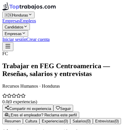
🇭🇳
Honduras
Empresas
Empleos
Candidatos
Empresas
Iniciar sesión
Crear cuenta
FC
Trabajar en
FEG Centroamerica
—
Reseñas, salarios y entrevistas
Recursos Humanos · Honduras
0.0
(
0
experiencias)
Compartir mi experiencia
Seguir
¿Eres el empleador? Reclama este perfil
Resumen
Cultura
Experiencias
(
0
)
Salarios
(
0
)
Entrevistas
(
0
)