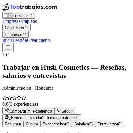
🇭🇳
Honduras
Empresas
Empleos
Candidatos
Empresas
Iniciar sesión
Crear cuenta
HC
Trabajar en
Hush Cosmetics
— Reseñas,
salarios y entrevistas
Administración · Honduras
0.0
(
0
experiencias)
Compartir mi experiencia
Seguir
¿Eres el empleador? Reclama este perfil
Resumen
Cultura
Experiencias
(
0
)
Salarios
(
0
)
Entrevistas
(
0
)