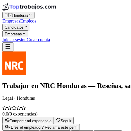
🇭🇳
Honduras
Empresas
Empleos
Candidatos
Empresas
Iniciar sesión
Crear cuenta
Trabajar en
NRC Honduras
— Reseñas, sal
Legal · Honduras
0.0
(
0
experiencias)
Compartir mi experiencia
Seguir
¿Eres el empleador? Reclama este perfil