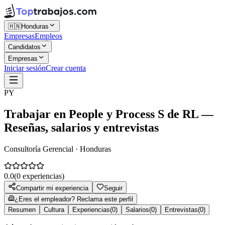
🇭🇳
Honduras
Empresas
Empleos
Candidatos
Empresas
Iniciar sesión
Crear cuenta
PY
Trabajar en
People y Process S de RL
—
Reseñas, salarios y entrevistas
Consultoría Gerencial · Honduras
0.0
(
0
experiencias)
Compartir mi experiencia
Seguir
¿Eres el empleador? Reclama este perfil
Resumen
Cultura
Experiencias
(
0
)
Salarios
(
0
)
Entrevistas
(
0
)