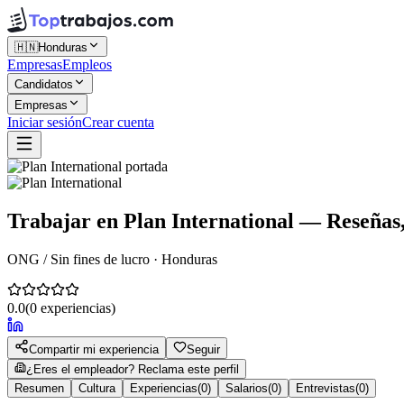
🇭🇳
Honduras
Empresas
Empleos
Candidatos
Empresas
Iniciar sesión
Crear cuenta
Trabajar en
Plan International
— Reseñas, 
ONG / Sin fines de lucro · Honduras
0.0
(
0
experiencias)
Compartir mi experiencia
Seguir
¿Eres el empleador? Reclama este perfil
Resumen
Cultura
Experiencias
(
0
)
Salarios
(
0
)
Entrevistas
(
0
)