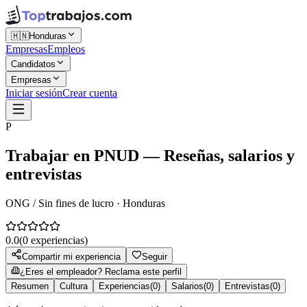
🇭🇳
Honduras
Empresas
Empleos
Candidatos
Empresas
Iniciar sesión
Crear cuenta
P
Trabajar en
PNUD
— Reseñas, salarios y
entrevistas
ONG / Sin fines de lucro · Honduras
0.0
(
0
experiencias)
Compartir mi experiencia
Seguir
¿Eres el empleador? Reclama este perfil
Resumen
Cultura
Experiencias
(
0
)
Salarios
(
0
)
Entrevistas
(
0
)