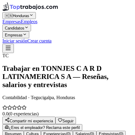
🇭🇳
Honduras
Empresas
Empleos
Candidatos
Empresas
Iniciar sesión
Crear cuenta
TC
Trabajar en
TONNJES C A R D
LATINAMERICA S A
— Reseñas,
salarios y entrevistas
Contabilidad · Tegucigalpa, Honduras
0.0
(
0
experiencias)
Compartir mi experiencia
Seguir
¿Eres el empleador? Reclama este perfil
Resumen
Cultura
Experiencias
(
0
)
Salarios
(
0
)
Entrevistas
(
0
)