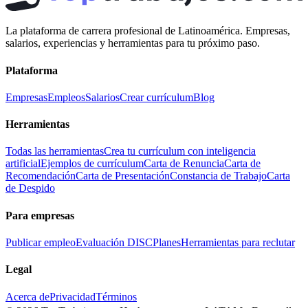
La plataforma de carrera profesional de Latinoamérica. Empresas,
salarios, experiencias y herramientas para tu próximo paso.
Plataforma
Empresas
Empleos
Salarios
Crear currículum
Blog
Herramientas
Todas las herramientas
Crea tu currículum con inteligencia
artificial
Ejemplos de currículum
Carta de Renuncia
Carta de
Recomendación
Carta de Presentación
Constancia de Trabajo
Carta
de Despido
Para empresas
Publicar empleo
Evaluación DISC
Planes
Herramientas para reclutar
Legal
Acerca de
Privacidad
Términos