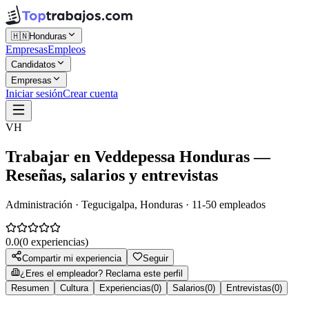
🇭🇳
Honduras
Empresas
Empleos
Candidatos
Empresas
Iniciar sesión
Crear cuenta
VH
Trabajar en
Veddepessa Honduras
—
Reseñas, salarios y entrevistas
Administración · Tegucigalpa, Honduras · 11-50 empleados
0.0
(
0
experiencias)
Compartir mi experiencia
Seguir
¿Eres el empleador? Reclama este perfil
Resumen
Cultura
Experiencias
(
0
)
Salarios
(
0
)
Entrevistas
(
0
)